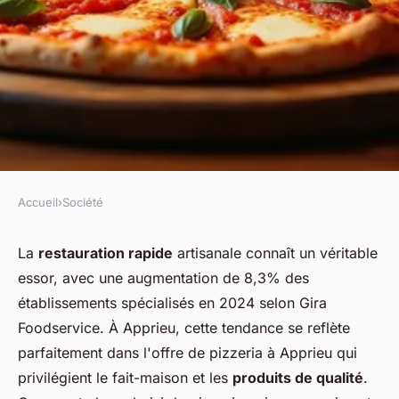
Accueil
›
Société
SOCIÉTÉ
Les meilleures pizzas
La
restauration rapide
artisanale connaît un véritable
essor, avec une augmentation de 8,3% des
artisanales à apprieu à
établissements spécialisés en 2024 selon Gira
emporter
Foodservice. À Apprieu, cette tendance se reflète
parfaitement dans l'offre de pizzeria à Apprieu qui
Chloé
•
26 décembre 2025
•
7 min de lecture
privilégient le fait-maison et les
produits de qualité
.